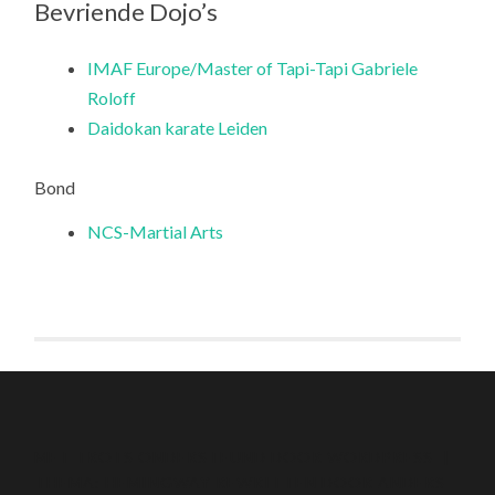
Bevriende Dojo’s
IMAF Europe/Master of Tapi-Tapi Gabriele
Roloff
Daidokan karate Leiden
Bond
NCS-Martial Arts
MET TROTS ONDERSTEUND DOOR WORDPRESS
|
THEMA: HEMINGWAY REWRITTEN DOOR
ANDERS