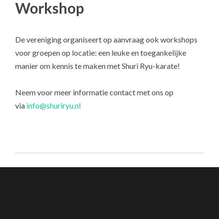
Workshop
De vereniging organiseert op aanvraag ook workshops
voor groepen op locatie: een leuke en toegankelijke
manier om kennis te maken met Shuri Ryu-karate!
Neem voor meer informatie contact met ons op
via
info@shuriryu.nl
MET TROTS ONDERSTEUND DOOR WORDPRESS
|
THEMA: HEMINGWAY REWRITTEN DOOR
ANDERS